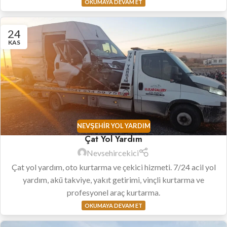
OKUMAYA DEVAM ET
24
KAS
NEVŞEHIR YOL YARDIM
Çat Yol Yardım
Nevsehircekici
Çat yol yardım, oto kurtarma ve çekici hizmeti. 7/24 acil yol
yardım, akü takviye, yakıt getirimi, vinçli kurtarma ve
profesyonel araç kurtarma.
OKUMAYA DEVAM ET