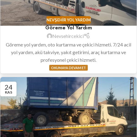
NEVŞEHIR YOL YARDIM
Göreme Yol Yardım
Nevsehircekici
Göreme yol yardım, oto kurtarma ve çekici hizmeti. 7/24 acil
yol yardım, akü takviye, yakıt getirimi, araç kurtarma ve
profesyonel çekici hizmeti.
OKUMAYA DEVAM ET
24
KAS