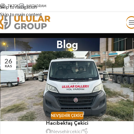
TIKTOK
INSTAGRAM
Skip to navigation
Skip to main content
Blog
26
KAS
NEVŞEHIR ÇEKICI
Hacıbektaş Çekici
Nevsehircekici