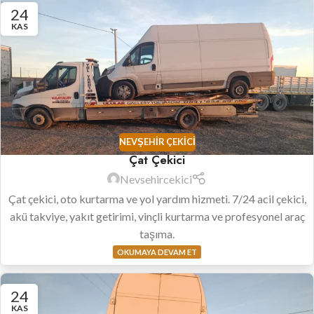
24
KAS
NEVŞEHIR ÇEKICI
Çat Çekici
Nevsehircekici
Çat çekici, oto kurtarma ve yol yardım hizmeti. 7/24 acil çekici,
akü takviye, yakıt getirimi, vinçli kurtarma ve profesyonel araç
taşıma.
OKUMAYA DEVAM ET
24
KAS