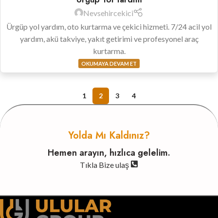
Nevsehircekici
Ürgüp yol yardım, oto kurtarma ve çekici hizmeti. 7/24 acil yol
yardım, akü takviye, yakıt getirimi ve profesyonel araç
kurtarma.
OKUMAYA DEVAM ET
1
2
3
4
Yolda Mı Kaldınız?
Hemen arayın, hızlıca gelelim.
Tıkla Bize ulaş