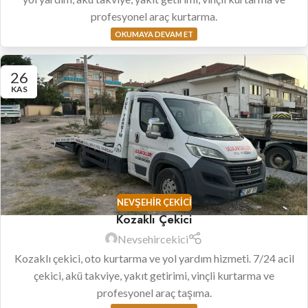
profesyonel araç kurtarma.
OKUMAYA DEVAM ET
26
KAS
NEVŞEHIR ÇEKICI
Kozaklı Çekici
Nevsehircekici
Kozaklı çekici, oto kurtarma ve yol yardım hizmeti. 7/24 acil
çekici, akü takviye, yakıt getirimi, vinçli kurtarma ve
profesyonel araç taşıma.