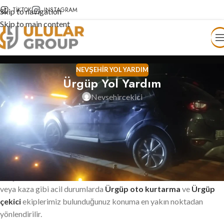
TIKTOK
INSTAGRAM
Skip to navigation
Skip to main content
NEVŞEHIR YOL YARDIM
Ürgüp Yol Yardım
Nevsehircekici
Ürgüp Yol Yardım
Ürgüp yol yardım
hizmetlerimiz, Ürgüp ve Kapadokya
bölgesinde araç arızası yaşayan sürücülere en hızlı ve güvenilir
desteği sunmak için 7/24 aktif olarak hizmet verir. Araç
çalışmaması, akü bitmesi, yakıtın tükenmesi, kapı kilitlenmesi
veya kaza gibi acil durumlarda
Ürgüp oto kurtarma
ve
Ürgüp
çekici
ekiplerimiz bulunduğunuz konuma en yakın noktadan
yönlendirilir.