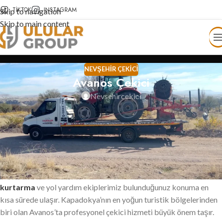
TIKTOK
INSTAGRAM
Skip to navigation
Skip to main content
NEVŞEHIR ÇEKICI
Avanos Çekici
Nevsehircekici
Avanos Çekici
Avanos çekici
hizmetlerimiz, Avanos ve çevresinde yolda kalan
sürücülere en hızlı ve en güvenilir çözümü sunmak için 7/24
kesintisiz olarak çalışmaktadır. Araç arızası, lastik patlaması, akü
bitmesi, yakıt tükenmesi veya kaza durumlarında
Avanos oto
kurtarma
ve yol yardım ekiplerimiz bulunduğunuz konuma en
kısa sürede ulaşır. Kapadokya’nın en yoğun turistik bölgelerinden
biri olan Avanos’ta profesyonel çekici hizmeti büyük önem taşır.