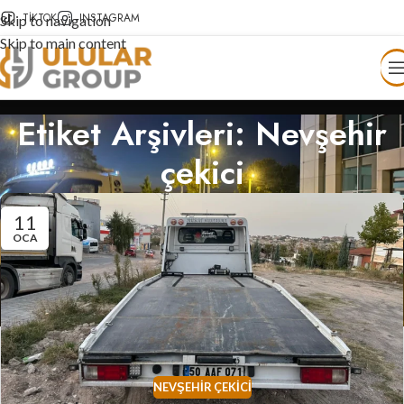
TIKTOK
INSTAGRAM
Skip to navigation
Skip to main content
Etiket Arşivleri: Nevşehir
çekici
11
OCA
NEVŞEHIR ÇEKICI