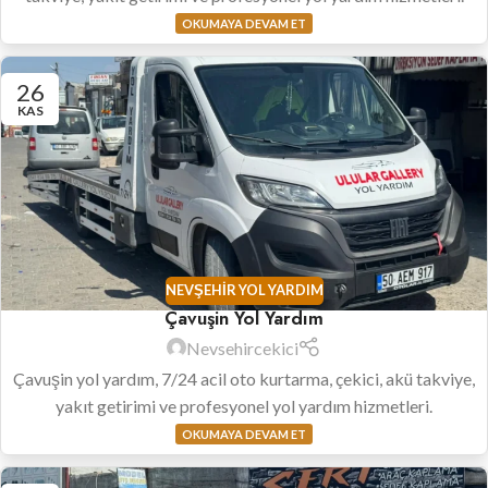
OKUMAYA DEVAM ET
26
KAS
NEVŞEHIR YOL YARDIM
Çavuşin Yol Yardım
Nevsehircekici
Çavuşin yol yardım, 7/24 acil oto kurtarma, çekici, akü takviye,
yakıt getirimi ve profesyonel yol yardım hizmetleri.
OKUMAYA DEVAM ET