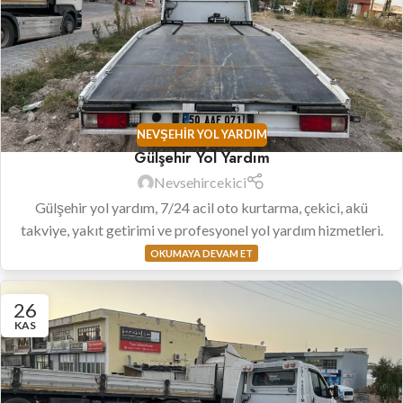
NEVŞEHIR YOL YARDIM
Gülşehir Yol Yardım
Nevsehircekici
Gülşehir yol yardım, 7/24 acil oto kurtarma, çekici, akü
takviye, yakıt getirimi ve profesyonel yol yardım hizmetleri.
OKUMAYA DEVAM ET
26
KAS