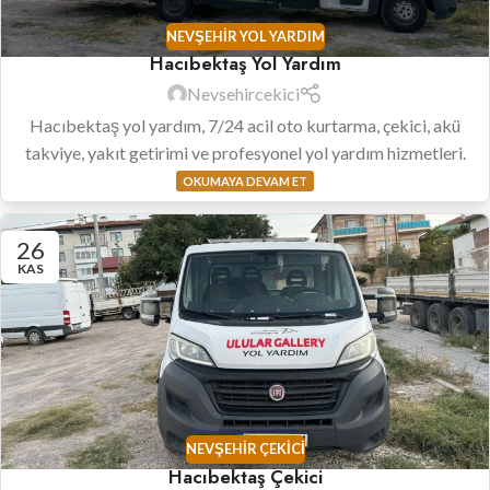
NEVŞEHIR YOL YARDIM
Hacıbektaş Yol Yardım
Nevsehircekici
Hacıbektaş yol yardım, 7/24 acil oto kurtarma, çekici, akü
takviye, yakıt getirimi ve profesyonel yol yardım hizmetleri.
OKUMAYA DEVAM ET
26
KAS
NEVŞEHIR ÇEKICI
Hacıbektaş Çekici