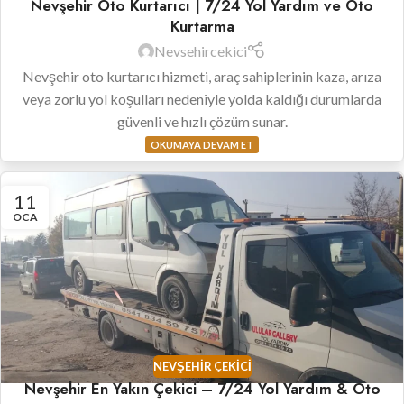
Nevşehir Oto Kurtarıcı | 7/24 Yol Yardım ve Oto
Kurtarma
Nevsehircekici
Nevşehir oto kurtarıcı hizmeti, araç sahiplerinin kaza, arıza
veya zorlu yol koşulları nedeniyle yolda kaldığı durumlarda
güvenli ve hızlı çözüm sunar.
OKUMAYA DEVAM ET
11
OCA
NEVŞEHIR ÇEKICI
Nevşehir En Yakın Çekici – 7/24 Yol Yardım & Oto