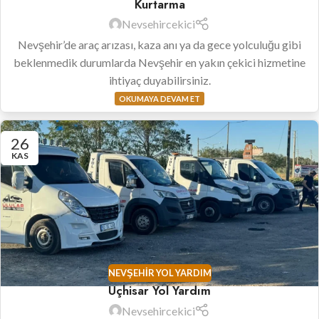
Kurtarma
Nevsehircekici
Nevşehir’de araç arızası, kaza anı ya da gece yolculuğu gibi
beklenmedik durumlarda Nevşehir en yakın çekici hizmetine
ihtiyaç duyabilirsiniz.
OKUMAYA DEVAM ET
26
KAS
NEVŞEHIR YOL YARDIM
Uçhisar Yol Yardım
Nevsehircekici