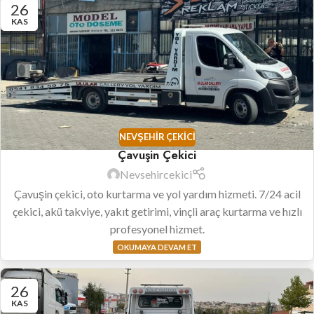
26
KAS
NEVŞEHIR ÇEKICI
Çavuşin Çekici
Nevsehircekici
Çavuşin çekici, oto kurtarma ve yol yardım hizmeti. 7/24 acil
çekici, akü takviye, yakıt getirimi, vinçli araç kurtarma ve hızlı
profesyonel hizmet.
OKUMAYA DEVAM ET
26
KAS