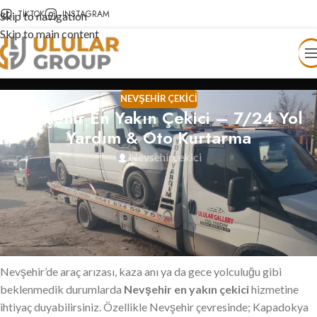
TIKTOK
INSTAGRAM
Skip to navigation
Skip to main content
NEVŞEHIR ÇEKICI
Nevşehir En Yakın Çekici – 7/24 Yol
Yardım & Oto Kurtarma
Nevsehircekici
Nevşehir En Yakın Çekici – 7/24
Yol Yardım ve Oto Kurtarma
Hizmeti
Nevşehir’de araç arızası, kaza anı ya da gece yolculuğu gibi
beklenmedik durumlarda
Nevşehir en yakın çekici
hizmetine
ihtiyaç duyabilirsiniz. Özellikle Nevşehir çevresinde; Kapadokya